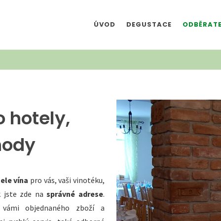
ÚVOD
DEGUSTACE
ODBĚRATE
 hotely,
hody
ele vína
pro vás, vaši vinotéku,
k jste zde na
správné adrese
.
vámi objednaného zboží a