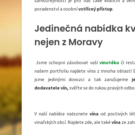
samozřejmostí je pro nás také kvalitní a velm
poradenství a osobní
vstřícný přístup
.
Jedinečná nabídka kva
nejen z Moravy
Jsme schopni zásobovat vaši
vinotéku
či rest
našem portfoliu najdete vína z mnoha oblastí 
jsme jedinými dovozci a tak zaručujeme
j
dodavatele vín,
svěřte se do rukou pravých odbo
V naší nabídce naleznete
vína
od poctivých lé
vinařských obcí. Najdete zde, ale také
vína
ze zahr