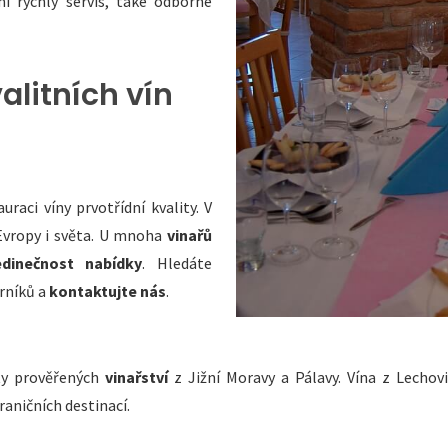
i rychlý servis, také odborné
litních vín
auraci víny prvotřídní kvality. V
Evropy i světa. U mnoha
vinařů
edinečnost nabídky
. Hledáte
rníků a
kontaktujte nás
.
ty prověřených
vinařství
z Jižní Moravy a Pálavy. Vína z Lechovi
aničních destinací.