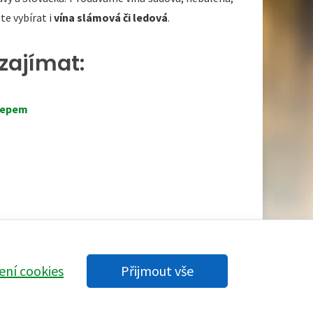
te vybírat i
vína slámová či ledová
.
zajímat:
lepem
ení cookies
Přijmout vše