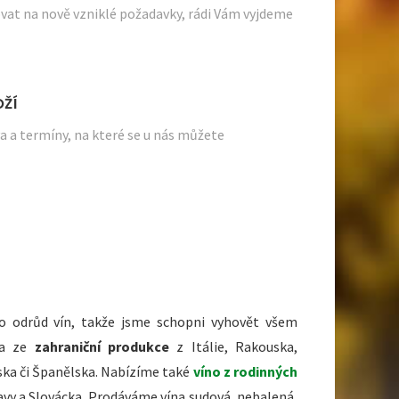
at na nově vzniklé požadavky, rádi Vám vyjdeme
OŽÍ
a termíny, na které se u nás můžete
o odrůd vín, takže jsme schopni vyhovět všem
na ze
zahraniční produkce
z Itálie, Rakouska,
ska či Španělska. Nabízíme také
víno z rodinných
avy a Slovácka. Prodáváme vína sudová, nebalená,