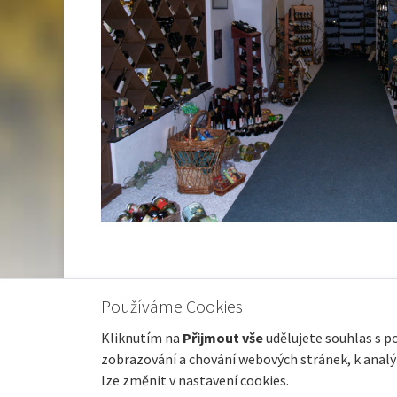
Používáme Cookies
Kliknutím na
Přijmout vše
udělujete souhlas s p
zobrazování a chování webových stránek, k analýz
© 2022 karbula.cz |
GDPR
lze změnit v nastavení cookies.