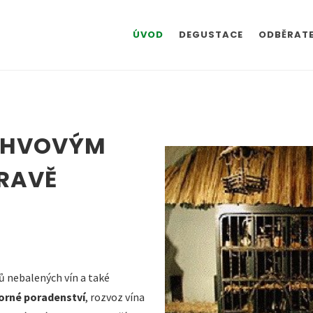
ÚVOD
DEGUSTACE
ODBĚRATE
AHVOVÝM
ORAVĚ
ů nebalených vín a také
orné poradenství
, rozvoz vína