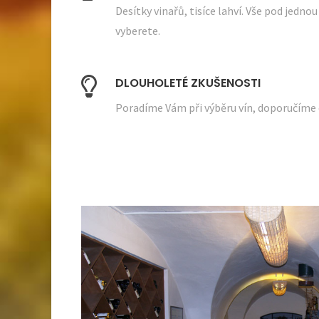
Desítky vinařů, tisíce lahví. Vše pod jednou
vyberete.
DLOUHOLETÉ ZKUŠENOSTI
Poradíme Vám při výběru vín, doporučíme