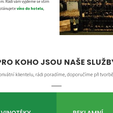
vám. Rádi vám vyjdeme se vším
 plánujete
víno do hotelu
,
PRO KOHO JSOU NAŠE SLUŽB
privátní klientelu, rádi poradíme, doporučíme při tvorb
VINOTÉKY,
REKLAMNÍ