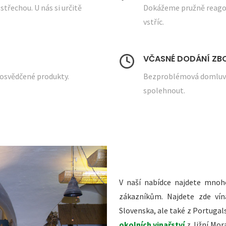
 střechou. U nás si určitě
Dokážeme pružně reagov
vstříc.
VČASNÉ DODÁNÍ ZB
 osvědčené produkty.
Bezproblémová domluva 
spolehnout.
V naší nabídce najdete mnoh
zákazníkům. Najdete zde ví
Slovenska, ale také z Portugal
okolních vinařství
z Jižní Mor