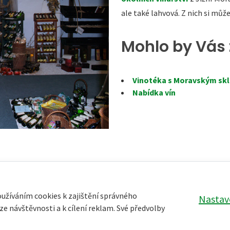
ale také lahvová. Z nich si může
Mohlo by Vás 
Vinotéka s Moravským sk
Nabídka vín
oužíváním cookies k zajištění správného
Nastav
e návštěvnosti a k cílení reklam. Své předvolby